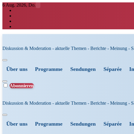
Zum
6 Aug. 2026, Do.
Inhalt
springen
Diskussion & Moderation - aktuelle Themen - Berichte - Meinung - 
Über uns
Programme
Sendungen
Séparée
I
Abonnieren
Diskussion & Moderation - aktuelle Themen - Berichte - Meinung - 
Über uns
Programme
Sendungen
Séparée
I