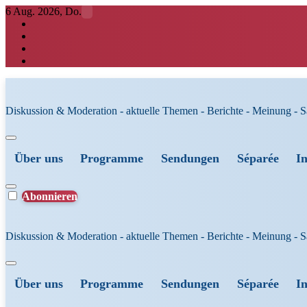
Zum
6 Aug. 2026, Do.
Inhalt
springen
Diskussion & Moderation - aktuelle Themen - Berichte - Meinung - 
Über uns
Programme
Sendungen
Séparée
I
Abonnieren
Diskussion & Moderation - aktuelle Themen - Berichte - Meinung - 
Über uns
Programme
Sendungen
Séparée
I