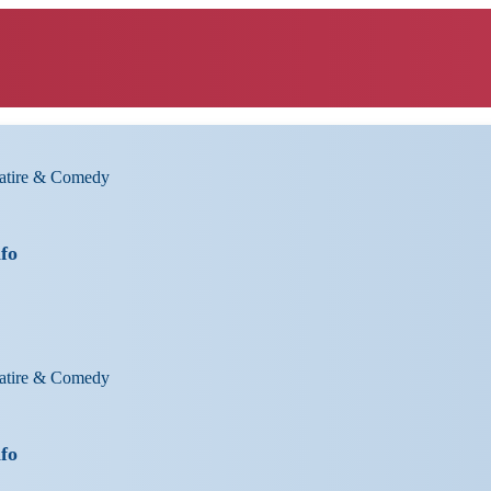
Satire & Comedy
nfo
Satire & Comedy
nfo