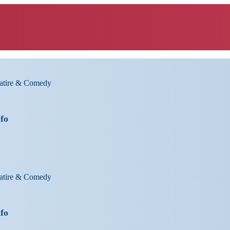
Satire & Comedy
nfo
Satire & Comedy
nfo