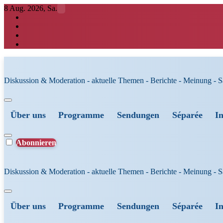
Zum
8 Aug. 2026, Sa.
Inhalt
springen
Diskussion & Moderation - aktuelle Themen - Berichte - Meinung - 
Über uns
Programme
Sendungen
Séparée
I
Abonnieren
Diskussion & Moderation - aktuelle Themen - Berichte - Meinung - 
Über uns
Programme
Sendungen
Séparée
I