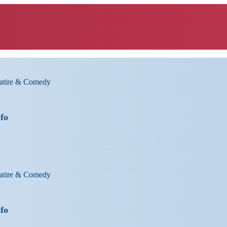
Satire & Comedy
nfo
Satire & Comedy
nfo