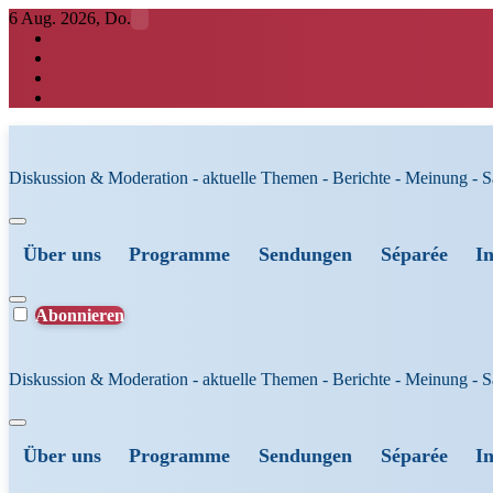
Zum
6 Aug. 2026, Do.
Inhalt
springen
Diskussion & Moderation - aktuelle Themen - Berichte - Meinung - 
Über uns
Programme
Sendungen
Séparée
I
Abonnieren
Diskussion & Moderation - aktuelle Themen - Berichte - Meinung - 
Über uns
Programme
Sendungen
Séparée
I