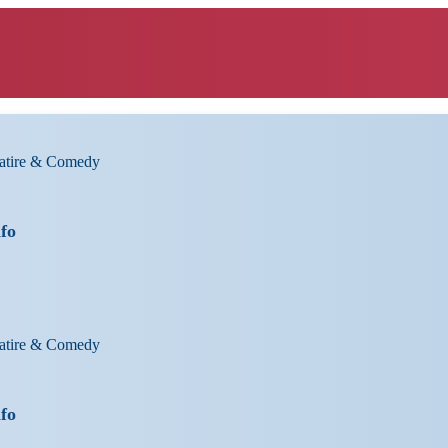
Satire & Comedy
nfo
Satire & Comedy
nfo