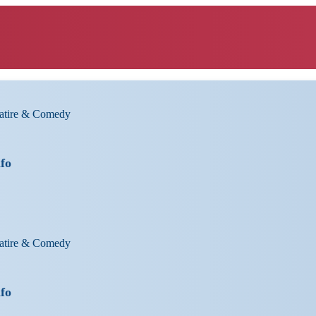
Satire & Comedy
nfo
Satire & Comedy
nfo