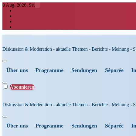
Zum
8 Aug. 2026, Sa.
Inhalt
springen
Diskussion & Moderation - aktuelle Themen - Berichte - Meinung - 
Über uns
Programme
Sendungen
Séparée
I
Abonnieren
Diskussion & Moderation - aktuelle Themen - Berichte - Meinung - 
Über uns
Programme
Sendungen
Séparée
I