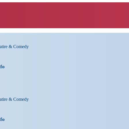
Satire & Comedy
nfo
Satire & Comedy
nfo