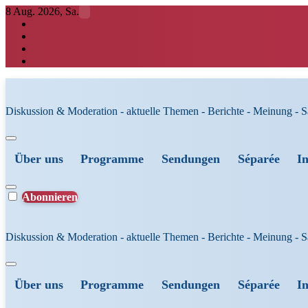
Zum
8 Aug. 2026, Sa.
Inhalt
springen
Diskussion & Moderation - aktuelle Themen - Berichte - Meinung - 
Über uns
Programme
Sendungen
Séparée
I
Abonnieren
Diskussion & Moderation - aktuelle Themen - Berichte - Meinung - 
Über uns
Programme
Sendungen
Séparée
I